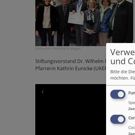
Verwe
Bildrechte
Uniklinik Erlangen
und C
Stiftungsvorstand Dr. Wilhelm Polster, Pfr. 
Pfarrerin Kathrin Eunicke (UKER, Kopfklinik
Bitte die D
möchten.
Fü
Fun
Spe
Zwe
Con
Coo
Zwe