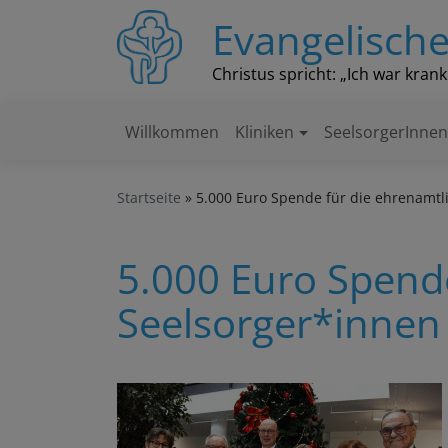
Direkt
Evangelische
zum
Inhalt
Christus spricht: „Ich war kran
Willkommen
Kliniken
SeelsorgerInne
Hauptnavigation
Startseite
5.000 Euro Spende für die ehrenamtli
5.000 Euro Spend
Seelsorger*innen 