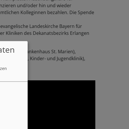
anzieren und/oder hin und wieder
amtlichen Kolleginnen bezahlen. Die Spende
 evangelische Landeskirche Bayern für
 vier Kliniken des Dekanatsbezirks Erlangen
aten
lteser Waldkrankenhaus St. Marien),
berger (UKER, Kinder- und Jugendklinik),
tzen