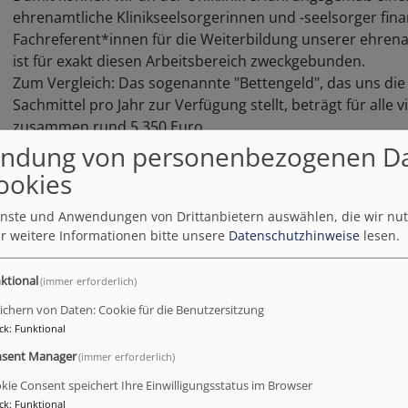
ehrenamtliche Klinikseelsorgerinnen und -seelsorger fin
Fachreferent*innen für die Weiterbildung unserer ehren
ist für exakt diesen Arbeitsbereich zweckgebunden.
Zum Vergleich: Das sogenannte "Bettengeld", das uns die
Sachmittel pro Jahr zur Verfügung stellt, beträgt für alle
zusammen rund 5.350 Euro.
ndung von personenbezogenen D
Im Bild v.l.: Pfarrerin Verena Winkler (UKER, HNO und Ma
ookies
Frank Nie (UKER, Ehrenamtsarbeit), Pfarrerin Kathrin Kaffen
) und Stiftungsrat Klaus Teichmann.
ienste und Anwendungen von Drittanbietern auswählen, die wir nu
r weitere Informationen bitte unsere
Datenschutzhinweise
lesen.
ktional
(immer erforderlich)
ichern von Daten: Cookie für die Benutzersitzung
ck
:
Funktional
sent Manager
(immer erforderlich)
kie Consent speichert Ihre Einwilligungsstatus im Browser
ck
:
Funktional