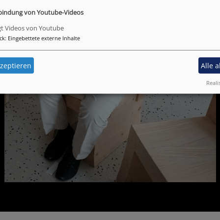
bindung von Youtube-Videos
gt Videos von Youtube
ck
:
Eingebettete externe Inhalte
zeptieren
Alle 
Reali