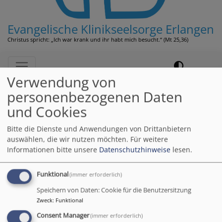
Evangelische Klinikseelsorge Erlangen
Christus spricht: „Ich war krank und ihr habt mich besucht.“ (Mt 25,36)
Hauptnavigation
Verwendung von
personenbezogenen Daten
Startseite
Ausbildungskurs auf der Zielgeraden
und Cookies
Bitte die Dienste und Anwendungen von Drittanbietern
Ausbildungskurs auf
auswählen, die wir nutzen möchten.
Für weitere
Informationen bitte unsere
Datenschutzhinweise
lesen.
der Zielgeraden
Funktional
(immer erforderlich)
Speichern von Daten: Cookie für die Benutzersitzung
Am 25. und 26. Juli geht der Ausbildungskurs
Zweck
:
Funktional
Ehrenamtliche Klinikseelsorge 2025 in die Zielgerade.
Consent Manager
(immer erforderlich)
Nach 15 Gruppenabenden und wöchentlicher