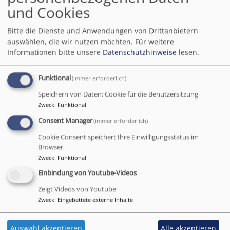
Segnung und Salbung
und Cookies
im Malteser
Bitte die Dienste und Anwendungen von Drittanbietern
Waldkrankenhaus
auswählen, die wir nutzen möchten.
Für weitere
Informationen bitte unsere
Datenschutzhinweise
lesen.
Funktional
(immer erforderlich)
Der ökumenische
Speichern von Daten: Cookie für die Benutzersitzung
Salbungsgottesdienst
Zweck
:
Funktional
wurde wiederbelebt.
Jahrzehntelang war er als
Consent Manager
(immer erforderlich)
Besonderheit im
Cookie Consent speichert Ihre Einwilligungsstatus im
Waldkrankenhaus
Browser
Bildrechte
Pixabay
monatlich gefeiert
Zweck
:
Funktional
worden, dann aber im Zusammenhang der
Einbindung von Youtube-Videos
Coronapandemie eingestellt worden. Für den 13. Mai
Zeigt Videos von Youtube
haben wir, Pater Dr. Stephan Panzer von katholischer
Zweck
:
Eingebettete externe Inhalte
Seite und Pfarrerin Verena Winkler ihn neu beworben.
Vor allem die geriatrischen Stationen hatten wir im
Auswahl akzeptieren
Alle akzeptieren