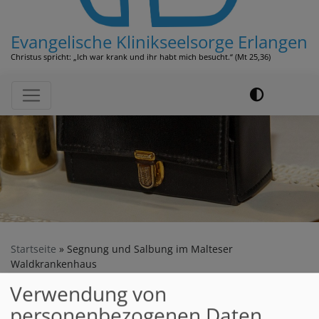
Evangelische Klinikseelsorge Erlangen
Christus spricht: „Ich war krank und ihr habt mich besucht.“ (Mt 25,36)
Hauptnavigation
Startseite
Segnung und Salbung im Malteser
Waldkrankenhaus
Verwendung von
personenbezogenen Daten