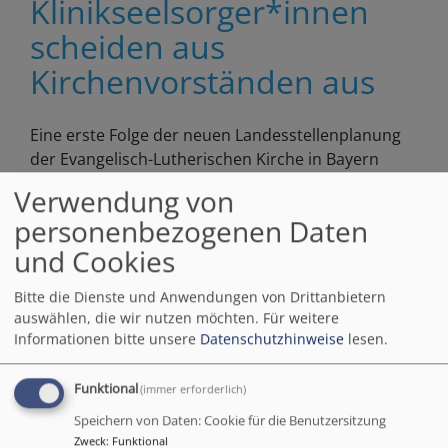
Klinikseelsorger*innen
für
scheiden aus
ein
Glü
Kirchenvorständen aus
Eine erste Folge der neuen Landesstellenplanung
der Evangelisch-Lutherischen Kirche in Bayern
(ELKB) ist für die Klinikseelsorge am 1.7.2021 im
Verwendung von
Dekanat spürbar geworden: Mehrere
personenbezogenen Daten
Klinikseelsorger*innen haben Sitz und Stimme in
und Cookies
einem Kirchenvorstand verloren.
Bitte die Dienste und Anwendungen von Drittanbietern
Weiterlesen
übe
auswählen, die wir nutzen möchten.
Für weitere
Kli
Informationen bitte unsere
Datenschutzhinweise
lesen.
sch
aus
Gedenkgottesdienste der
Funktional
(immer erforderlich)
Kir
Palliativstation UKER am
aus
Speichern von Daten: Cookie für die Benutzersitzung
Zweck
:
Funktional