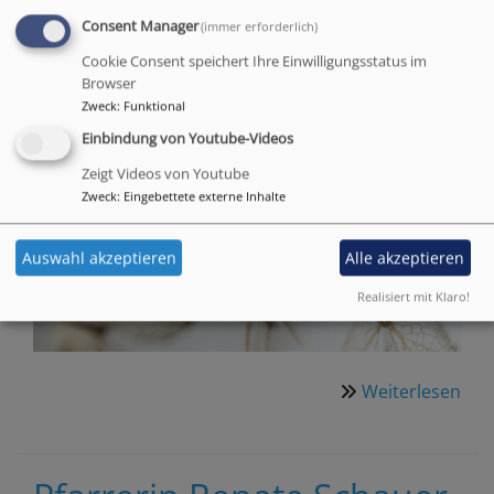
6. und 13. Juli
Consent Manager
(immer erforderlich)
Cookie Consent speichert Ihre Einwilligungsstatus im
Browser
Zweck
:
Funktional
Einbindung von Youtube-Videos
Zeigt Videos von Youtube
Zweck
:
Eingebettete externe Inhalte
Auswahl akzeptieren
Alle akzeptieren
Realisiert mit Klaro!
Weiterlesen
übe
Ged
der
Pall