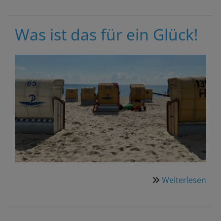
goe
You
Was ist das für ein Glück!
Weiterlesen
übe
Wa
ist
das