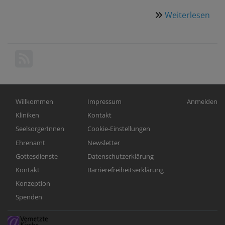
Weiterlesen
übe
Wof
kön
die
Alta
ges
sei
Hauptnavigation
Fußbereichsmenü
Benutzerm
Willkommen
Impressum
Anmelden
Kliniken
Kontakt
SeelsorgerInnen
Cookie-Einstellungen
Ehrenamt
Newsletter
Gottesdienste
Datenschutzerklärung
Kontakt
Barrierefreiheitserklärung
Konzeption
Spenden