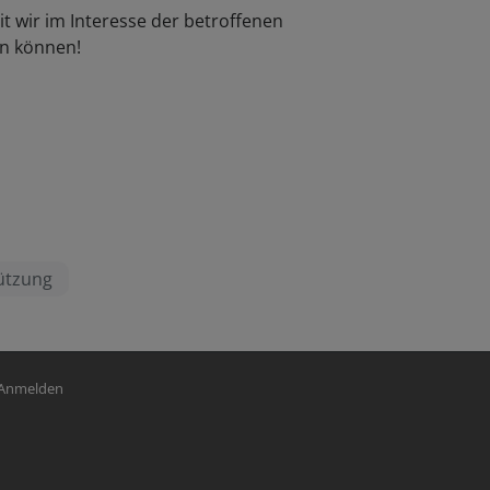
t wir im Interesse der betroffenen
en können!
ützung
nutzermenü
Anmelden