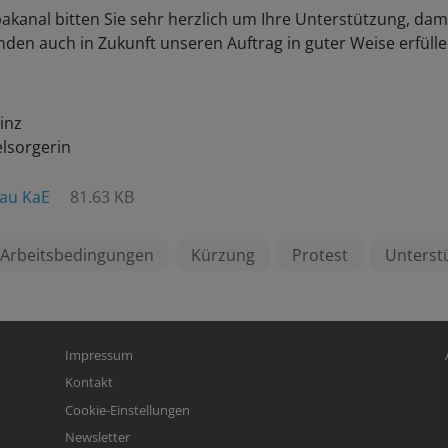
kanal bitten Sie sehr herzlich um Ihre Unterstützung, dami
den auch in Zukunft unseren Auftrag in guter Weise erfüll
inz
elsorgerin
bau KaE
81.63 KB
Arbeitsbedingungen
Kürzung
Protest
Unterst
Fußbereichsmenü
Be
Impressum
Kontakt
Cookie-Einstellungen
Newsletter