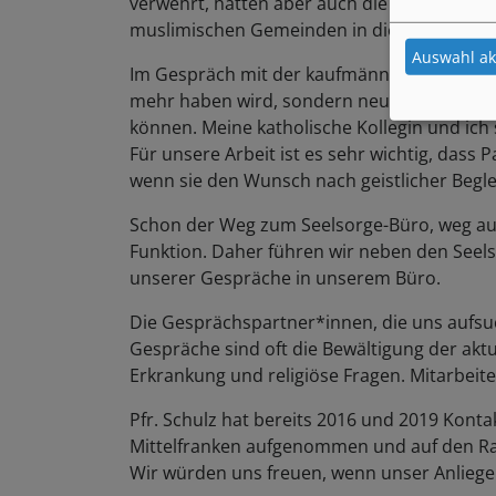
verwehrt, hatten aber auch die Unterstütz
muslimischen Gemeinden in die Planung ei
Auswahl ak
Im Gespräch mit der kaufmännischen Leitung
mehr haben wird, sondern neutrale Räume,
können. Meine katholische Kollegin und ich 
Für unsere Arbeit ist es sehr wichtig, dass 
wenn sie den Wunsch nach geistlicher Beg
Schon der Weg zum Seelsorge-Büro, weg aus
Funktion. Daher führen wir neben den Seel
unserer Gespräche in unserem Büro.
Die Gesprächspartner*innen, die uns aufsuc
Gespräche sind oft die Bewältigung der ak
Erkrankung und religiöse Fragen. Mitarbeit
Pfr. Schulz hat bereits 2016 und 2019 Kont
Mittelfranken aufgenommen und auf den R
Wir würden uns freuen, wenn unser Anliegen