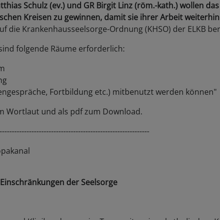
tthias Schulz (ev.) und GR Birgit Linz (röm.-kath.) wollen d
ischen Kreisen zu gewinnen, damit sie ihrer Arbeit weiterh
uf die Krankenhausseelsorge-Ordnung (KHSO) der ELKB berufe
ind folgende Räume erforderlich:
um
ng
engespräche, Fortbildung etc.) mitbenutzt werden können"
 im Wortlaut und als pdf zum Download.
-------------------------------------------------------------
opakanal
Einschränkungen der Seelsorge