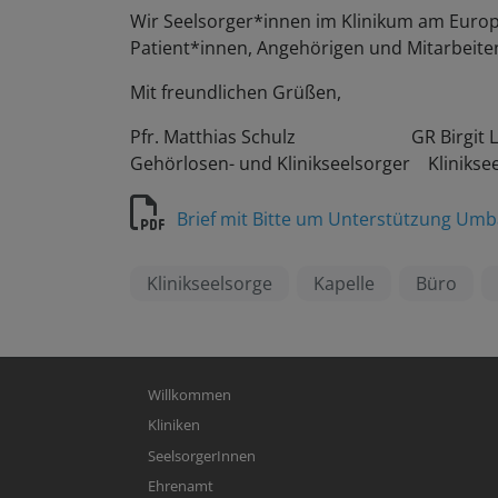
Wir Seelsorger*innen im Klinikum am Europa
Patient*innen, Angehörigen und Mitarbeiten
Mit freundlichen Grüßen,
Pfr. Matthias Schulz GR Birgit L
Gehörlosen- und Klinikseelsorger Klinikse
Brief mit Bitte um Unterstützung Um
Klinikseelsorge
Kapelle
Büro
Hauptnavigation
Willkommen
Kliniken
SeelsorgerInnen
Ehrenamt