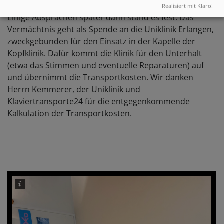
Realisiert mit Klaro!
Einige Absprachen später dann stand es fest: Das
Vermächtnis geht als Spende an die Uniklinik Erlangen,
zweckgebunden für den Einsatz in der Kapelle der
Kopfklinik. Dafür kommt die Klinik für den Unterhalt
(etwa das Stimmen und eventuelle Reparaturen) auf
und übernimmt die Transportkosten. Wir danken
Herrn Kemmerer, der Uniklinik und
Klaviertransporte24 für die entgegenkommende
Kalkulation der Transportkosten.