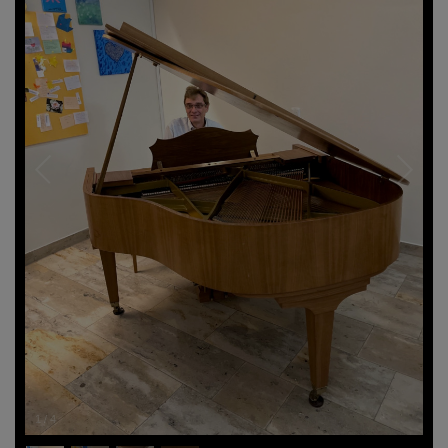
1
/
4