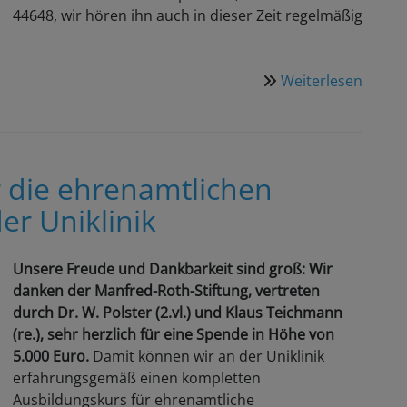
44648, wir hören ihn auch in dieser Zeit regelmäßig
Weiterlesen
über
Unser
Sekret
an
der
r die ehrenamtlichen
Unikli
er Uniklinik
ist
von
30.12.
Unsere Freude und Dankbarkeit sind groß: Wir
bis
danken der Manfred-Roth-Stiftung, vertreten
9.1.24
durch Dr. W. Polster (2.vl.) und Klaus Teichmann
gesch
(re.), sehr herzlich für eine Spende in Höhe von
5.000 Euro.
Damit können wir an der Uniklinik
erfahrungsgemäß einen kompletten
Ausbildungskurs für ehrenamtliche