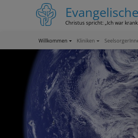
Direkt
Evangelische
zum
Inhalt
Christus spricht: „Ich war kran
Willkommen
Kliniken
SeelsorgerInn
Hauptnavigation
Previous