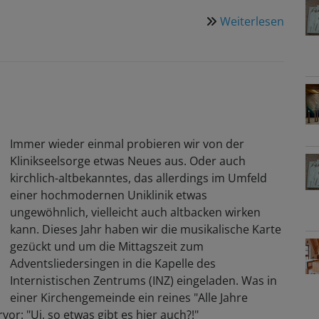
Weiterlesen
über
Sing
Mit
–
ein
14-
tägige
Musik
Immer wieder einmal probieren wir von der
für
Klinikseelsorge etwas Neues aus. Oder auch
unser
kirchlich-altbekanntes, das allerdings im Umfeld
Patien
einer hochmodernen Uniklinik etwas
und
ungewöhnlich, vielleicht auch altbacken wirken
Patien
kann. Dieses Jahr haben wir die musikalische Karte
der
gezückt und um die Mittagszeit zum
Kopfkl
Adventsliedersingen in die Kapelle des
Internistischen Zentrums (INZ) eingeladen. Was in
einer Kirchengemeinde ein reines "Alle Jahre
vor: "Ui, so etwas gibt es hier auch?!"