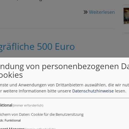
Weiterlesen
über
Singe
zur
Mittag
räfliche 500 Euro
Eine Spendenbox hatte Viola Markgraf (im Foto
ndung von personenbezogenen D
links) bei
Kosmetik Markgraf
in der Erlanger
ookies
Luitpoldstraße aufgestellt. Zahlreiche Kund*innen
beteiligten sich mit einer Spende, die Fr. Markgraf
ienste und Anwendungen von Drittanbietern auswählen, die wir nu
dann auf 500 Euro aufgerundet an Pfarrerin
r weitere Informationen bitte unsere
Datenschutzhinweise
lesen.
Kathrin Kaffenberger für die Seelsorge in der
Kinder- und Jugendklinik übergab.
ktional
(immer erforderlich)
Vielen herzlichen Dank!
ichern von Daten: Cookie für die Benutzersitzung
ck
:
Funktional
sent Manager
(immer erforderlich)