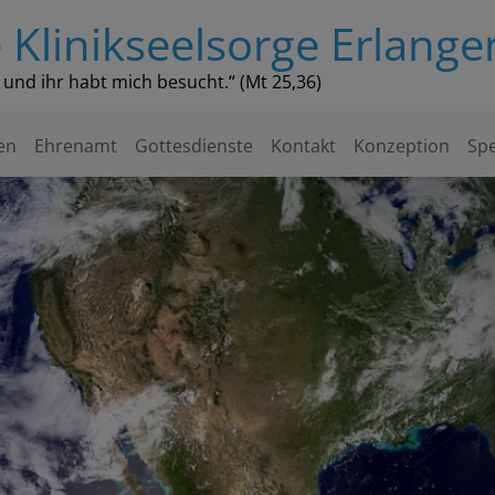
 Klinikseelsorge Erlange
k und ihr habt mich besucht.“ (Mt 25,36)
en
Ehrenamt
Gottesdienste
Kontakt
Konzeption
Sp