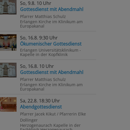
So, 9.8. 10 Uhr
Gottesdienst mit Abendmahl
Pfarrer Matthias Schulz
Erlangen
Kirche im Klinikum am
Europakanal
So, 16.8. 9:30 Uhr
Ökumenischer Gottesdienst
r
Erlangen
Universitätsklinikum -
Kapelle in der Kopfklinik
schmaus
So, 16.8. 10 Uhr
e
Gottesdienst mit Abendmahl
tinnen
Pfarrer Matthias Schulz
Erlangen
Kirche im Klinikum am
Europakanal
ten
Sa, 22.8. 18:30 Uhr
inik
Abendgottesdienst
Pfarrer Jacek Kikut / Pfarrerin Elke
Dollinger
Herzogenaurach
Kapelle in der
Fachklinik Herzogenaurach