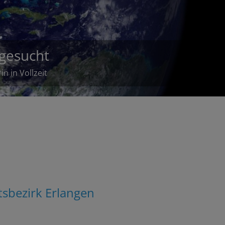
orge
tsbezirk Erlangen