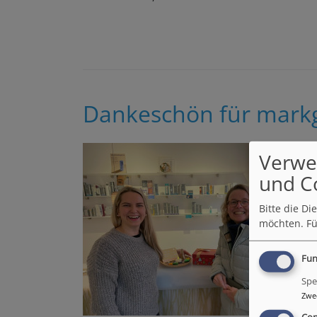
Dankeschön für markg
Verwe
und C
Bitte die D
möchten.
Fü
Fun
Spe
Zwe
Con