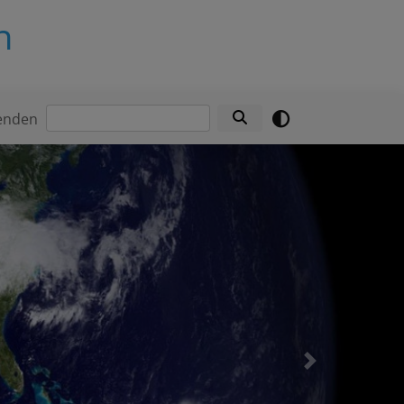
n
Suche
enden
Next